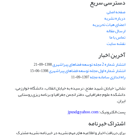
دسترسی سریع
صفحه اصلی
درباره نشریه
اعضای هیات تحریریه
ارسال مقاله
تماس با ما
نقشه سایت
آخرین اخبار
انتشار شماره 2 مجله توسعه فضاهای پیراشهری
1398-09-21
انتشار شماره اول مجله توسعه فضاهای پیراشهری
1398-06-15
راه اندازی سامانه مجله
1397-09-11
نشانی: خیابان شهید مفتح، نرسیده به خیابان انقلاب، دانشگاه خوارزمی،
دانشکده علوم جغرافیایی، دفتر انجمن جغرافیا و برنامه ریزی روستایی
ایران.
پست الکترونیک:
jpusd@yahoo.com
اشتراک خبرنامه
برای دریافت اخبار و اطلاعیه های مهم نشریه در خبرنامه نشریه مشترک