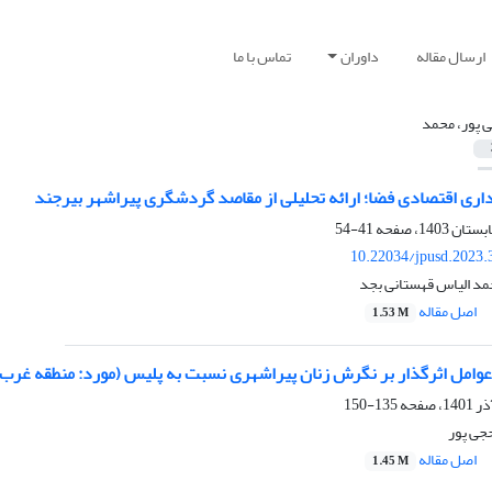
ارسال مقاله
داوران
تماس با ما
 پور، محمد
اری اقتصادی فضا؛ ارائه تحلیلی از مقاصد گردشگری پیراشهر بیرجند
41-54
10.22034/jpusd.2023.
مد الیاس قهستانی بجد
اصل مقاله
1.53 M
عوامل اثرگذار بر نگرش زنان پیراشهری نسبت به پلیس (مورد: منطقه غرب
135-150
جی پور
اصل مقاله
1.45 M