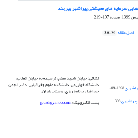
فضایی سرمایه های معیشتی پیراشهر بیرجند
197-219
اصل مقاله
2.01 M
نشانی: خیابان شهید مفتح، نرسیده به خیابان انقلاب،
دانشگاه خوارزمی، دانشکده علوم جغرافیایی، دفتر انجمن
1398-09-
جغرافیا و برنامه ریزی روستایی ایران.
 پیراشهری
1398-
پست الکترونیک:
jpusd@yahoo.com