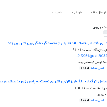
ارسال مقاله
داوران
تماس با ما
د حجی پور
اری اقتصادی فضا؛ ارائه تحلیلی از مقاصد گردشگری پیراشهر بیرجند
41-54
10.22034/jpusd.2023.
مد الیاس قهستانی بجد
اصل مقاله
1.53 M
عوامل اثرگذار بر نگرش زنان پیراشهری نسبت به پلیس (مورد: منطقه غرب
135-150
جی پور
اصل مقاله
1.45 M