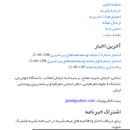
صفحه اصلی
درباره نشریه
اعضای هیات تحریریه
ارسال مقاله
تماس با ما
نقشه سایت
آخرین اخبار
انتشار شماره 2 مجله توسعه فضاهای پیراشهری
1398-09-21
انتشار شماره اول مجله توسعه فضاهای پیراشهری
1398-06-15
راه اندازی سامانه مجله
1397-09-11
نشانی: خیابان شهید مفتح، نرسیده به خیابان انقلاب، دانشگاه خوارزمی،
دانشکده علوم جغرافیایی، دفتر انجمن جغرافیا و برنامه ریزی روستایی
ایران.
پست الکترونیک:
jpusd@yahoo.com
اشتراک خبرنامه
برای دریافت اخبار و اطلاعیه های مهم نشریه در خبرنامه نشریه مشترک
شوید.