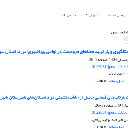
ارسال مقاله
داوران
تماس با ما
اخته، حسن
شکل­گیری و باز تولید فضا‌های فرودست در نواحی پیراشهری(مورد: استان س
1-36
10.22034/jpusd.2025.
نک افراخته
اصل مقاله
2.86 M
بازتاب‌های فضایی حاصل از حاشیه‌نشینی در دهستان‌های شهرستان شهری
1-26
10.22034/jpusd.2025.
افراخته، وحید ریاحی
اصل مقاله
1.78 M