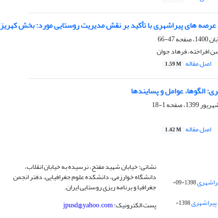
رصه های پیراشهری با تأکید بر نقش مدیریت روستایی مورد: بخش کهریز
47-66
 افراخته، فرهاد جوان
اصل مقاله
1.59 M
: الگوها، عوامل و پسایندها
1-18
اصل مقاله
1.42 M
نشانی: خیابان شهید مفتح، نرسیده به خیابان انقلاب،
دانشگاه خوارزمی، دانشکده علوم جغرافیایی، دفتر انجمن
1398-09-
جغرافیا و برنامه ریزی روستایی ایران.
 پیراشهری
1398-
پست الکترونیک:
jpusd@yahoo.com