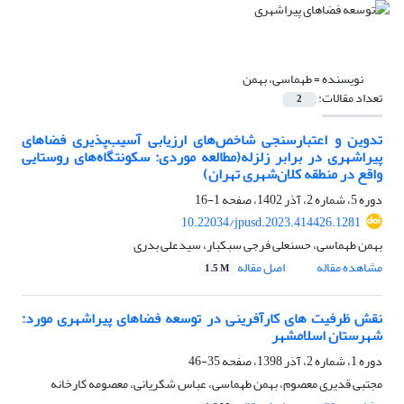
نویسنده =
طهماسی، بهمن
تعداد مقالات:
2
تدوین و اعتبارسنجی شاخص‌های ارزیابی آسیب‌پذیری فضاهای
پیراشهری در برابر زلزله(مطالعه موردی: سکونتگاه‌های روستایی
واقع در منطقه کلان‌شهری تهران)
دوره 5، شماره 2، آذر 1402، صفحه
1-16
10.22034/jpusd.2023.414426.1281
بهمن طهماسی، حسنعلی فرجی سبکبار، سیدعلی بدری
مشاهده مقاله
اصل مقاله
1.5 M
نقش ظرفیت های کارآفرینی در توسعه فضاهای پیراشهری مورد:
شهرستان اسلامشهر
دوره 1، شماره 2، آذر 1398، صفحه
35-46
مجتبی قدیری معصوم، بهمن طهماسی، عباس شکریانی، معصومه کارخانه