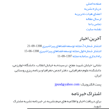
صفحه اصلی
درباره نشریه
اعضای هیات تحریریه
ارسال مقاله
تماس با ما
نقشه سایت
آخرین اخبار
انتشار شماره 2 مجله توسعه فضاهای پیراشهری
1398-09-21
انتشار شماره اول مجله توسعه فضاهای پیراشهری
1398-06-15
راه اندازی سامانه مجله
1397-09-11
نشانی: خیابان شهید مفتح، نرسیده به خیابان انقلاب، دانشگاه خوارزمی،
دانشکده علوم جغرافیایی، دفتر انجمن جغرافیا و برنامه ریزی روستایی
ایران.
پست الکترونیک:
jpusd@yahoo.com
اشتراک خبرنامه
برای دریافت اخبار و اطلاعیه های مهم نشریه در خبرنامه نشریه مشترک
شوید.