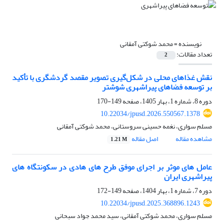
نویسنده =
محمد شوکتی آمقانی
تعداد مقالات:
2
نقش غذاهای محلی در شکل‌گیری تصویر مقصد گردشگری با تأکید
بر توسعه فضاهای پیراشهری شوشتر
دوره 8، شماره 1، بهار 1405، صفحه
149-170
10.22034/jpusd.2026.550567.1378
مسلم سواری، نغمه حسینی سروستانی، محمد شوکتی آمقانی
مشاهده مقاله
اصل مقاله
1.21 M
عامل‏ های موثر بر اجرای موفق طرح‏‏ های هادی در سکونتگاه‏ های
پیراشهری ایران
دوره 7، شماره 1، بهار 1404، صفحه
149-172
10.22034/jpusd.2025.368896.1243
مسلم سواری، محمد شوکتی آمقانی، سید محمد جواد سبحانی