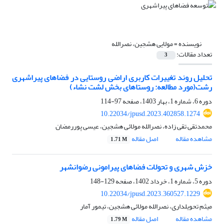
نویسنده =
مولایی هشجین، نصرالله
تعداد مقالات:
3
تحلیل روند تغییرات کاربری اراضی روستایی در فضاهای پیراشهری
رشت(مورد مطالعه: روستاهای بخش لشت نشاء)
دوره 6، شماره 1، بهار 1403، صفحه
97-114
10.22034/jpusd.2023.402858.1274
محمدتقی تقی زاده، نصرالله مولائی هشجین، عیسی پوررمضان
مشاهده مقاله
اصل مقاله
1.71 M
خزش شهری و تحولات فضاهای پیرامونی رضوانشهر
دوره 5، شماره 1، خرداد 1402، صفحه
129-148
10.22034/jpusd.2023.360527.1229
میثم تحویلداری، نصرالله مولائی هشجین، تیمور آمار
مشاهده مقاله
اصل مقاله
1.79 M