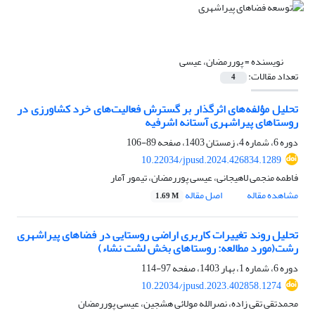
نویسنده =
پوررمضان، عیسی
تعداد مقالات:
4
تحلیل مؤلفه‌های اثرگذار بر گسترش فعالیت‌های خرد کشاورزی در
روستاهای پیراشهری آستانه اشرفیه
دوره 6، شماره 4، زمستان 1403، صفحه
89-106
10.22034/jpusd.2024.426834.1289
فاطمه منجمی لاهیجانی، عیسی پوررمضان، تیمور آمار
مشاهده مقاله
اصل مقاله
1.69 M
تحلیل روند تغییرات کاربری اراضی روستایی در فضاهای پیراشهری
رشت(مورد مطالعه: روستاهای بخش لشت نشاء)
دوره 6، شماره 1، بهار 1403، صفحه
97-114
10.22034/jpusd.2023.402858.1274
محمدتقی تقی زاده، نصرالله مولائی هشجین، عیسی پوررمضان