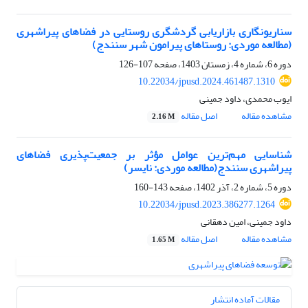
سناریونگاری بازاریابی گردشگری روستایی در فضاهای پیراشهری
(مطالعه موردی: روستاهای پیرامون شهر سنندج)
دوره 6، شماره 4، زمستان 1403، صفحه
107-126
10.22034/jpusd.2024.461487.1310
ایوب محمدی، داود جمینی
مشاهده مقاله
اصل مقاله
2.16 M
شناسایی مهم‌ترین عوامل مؤثر بر جمعیت‌پذیری فضاهای
پیراشهری سنندج(مطالعه موردی: نایسر)
دوره 5، شماره 2، آذر 1402، صفحه
143-160
10.22034/jpusd.2023.386277.1264
داود جمینی، امین دهقانی
مشاهده مقاله
اصل مقاله
1.65 M
مقالات آماده انتشار