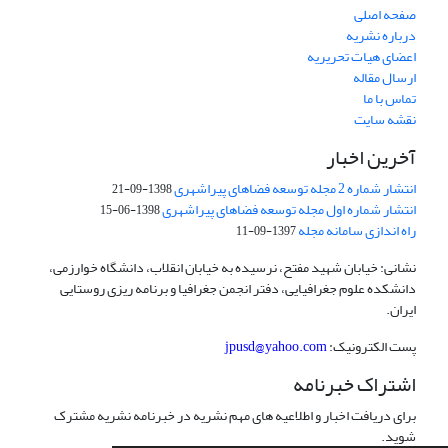
صفحه اصلی
درباره نشریه
اعضای هیات تحریریه
ارسال مقاله
تماس با ما
نقشه سایت
آخرین اخبار
انتشار شماره 2 مجله توسعه فضاهای پیراشهری
1398-09-21
انتشار شماره اول مجله توسعه فضاهای پیراشهری
1398-06-15
راه اندازی سامانه مجله
1397-09-11
نشانی: خیابان شهید مفتح، نرسیده به خیابان انقلاب، دانشگاه خوارزمی،
دانشکده علوم جغرافیایی، دفتر انجمن جغرافیا و برنامه ریزی روستایی
ایران.
پست الکترونیک:
jpusd@yahoo.com
اشتراک خبرنامه
برای دریافت اخبار و اطلاعیه های مهم نشریه در خبرنامه نشریه مشترک
شوید.