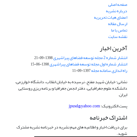
صفحه اصلی
درباره نشریه
اعضای هیات تحریریه
ارسال مقاله
تماس با ما
نقشه سایت
آخرین اخبار
انتشار شماره 2 مجله توسعه فضاهای پیراشهری
1398-09-21
انتشار شماره اول مجله توسعه فضاهای پیراشهری
1398-06-15
راه اندازی سامانه مجله
1397-09-11
نشانی: خیابان شهید مفتح، نرسیده به خیابان انقلاب، دانشگاه خوارزمی،
دانشکده علوم جغرافیایی، دفتر انجمن جغرافیا و برنامه ریزی روستایی
ایران.
پست الکترونیک:
jpusd@yahoo.com
اشتراک خبرنامه
برای دریافت اخبار و اطلاعیه های مهم نشریه در خبرنامه نشریه مشترک
شوید.