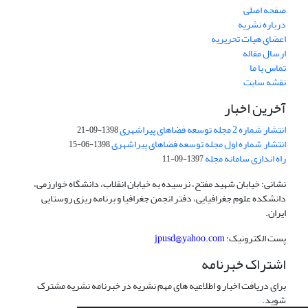
صفحه اصلی
درباره نشریه
اعضای هیات تحریریه
ارسال مقاله
تماس با ما
نقشه سایت
آخرین اخبار
انتشار شماره 2 مجله توسعه فضاهای پیراشهری
1398-09-21
انتشار شماره اول مجله توسعه فضاهای پیراشهری
1398-06-15
راه اندازی سامانه مجله
1397-09-11
نشانی: خیابان شهید مفتح، نرسیده به خیابان انقلاب، دانشگاه خوارزمی،
دانشکده علوم جغرافیایی، دفتر انجمن جغرافیا و برنامه ریزی روستایی
ایران.
پست الکترونیک:
jpusd@yahoo.com
اشتراک خبرنامه
برای دریافت اخبار و اطلاعیه های مهم نشریه در خبرنامه نشریه مشترک
شوید.