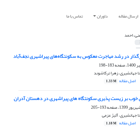
ارسال مقاله
داوران
تماس با ما
نی، احمد
رگذار در رشد مهاجرت معکوس به سکونتگاه‌های پیراشهری نجف‌آباد
183-198
نا جهانشیری، زهرا ترکاشوند
اصل مقاله
1.33 M
 خوب بر زیست پذیری سکونتگاه های پیراشهری در دهستان آدران
193-205
نا جهانشیری، آئیژ عزمی
اصل مقاله
1.18 M