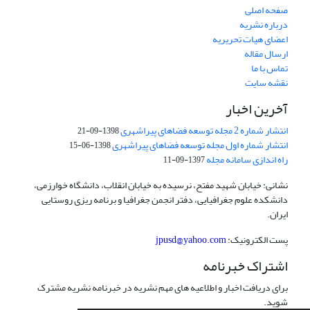
صفحه اصلی
درباره نشریه
اعضای هیات تحریریه
ارسال مقاله
تماس با ما
نقشه سایت
آخرین اخبار
انتشار شماره 2 مجله توسعه فضاهای پیراشهری
1398-09-21
انتشار شماره اول مجله توسعه فضاهای پیراشهری
1398-06-15
راه اندازی سامانه مجله
1397-09-11
نشانی: خیابان شهید مفتح، نرسیده به خیابان انقلاب، دانشگاه خوارزمی،
دانشکده علوم جغرافیایی، دفتر انجمن جغرافیا و برنامه ریزی روستایی
ایران.
پست الکترونیک:
jpusd@yahoo.com
اشتراک خبرنامه
برای دریافت اخبار و اطلاعیه های مهم نشریه در خبرنامه نشریه مشترک
شوید.