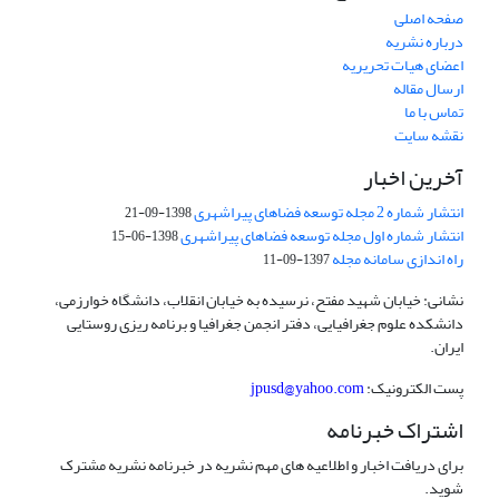
صفحه اصلی
درباره نشریه
اعضای هیات تحریریه
ارسال مقاله
تماس با ما
نقشه سایت
آخرین اخبار
انتشار شماره 2 مجله توسعه فضاهای پیراشهری
1398-09-21
انتشار شماره اول مجله توسعه فضاهای پیراشهری
1398-06-15
راه اندازی سامانه مجله
1397-09-11
نشانی: خیابان شهید مفتح، نرسیده به خیابان انقلاب، دانشگاه خوارزمی،
دانشکده علوم جغرافیایی، دفتر انجمن جغرافیا و برنامه ریزی روستایی
ایران.
پست الکترونیک:
jpusd@yahoo.com
اشتراک خبرنامه
برای دریافت اخبار و اطلاعیه های مهم نشریه در خبرنامه نشریه مشترک
شوید.