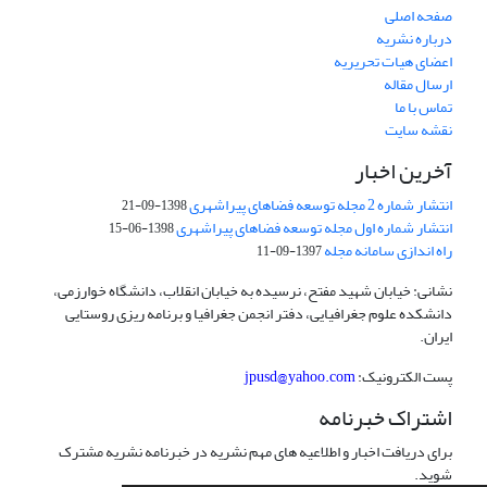
صفحه اصلی
درباره نشریه
اعضای هیات تحریریه
ارسال مقاله
تماس با ما
نقشه سایت
آخرین اخبار
انتشار شماره 2 مجله توسعه فضاهای پیراشهری
1398-09-21
انتشار شماره اول مجله توسعه فضاهای پیراشهری
1398-06-15
راه اندازی سامانه مجله
1397-09-11
نشانی: خیابان شهید مفتح، نرسیده به خیابان انقلاب، دانشگاه خوارزمی،
دانشکده علوم جغرافیایی، دفتر انجمن جغرافیا و برنامه ریزی روستایی
ایران.
پست الکترونیک:
jpusd@yahoo.com
اشتراک خبرنامه
برای دریافت اخبار و اطلاعیه های مهم نشریه در خبرنامه نشریه مشترک
شوید.