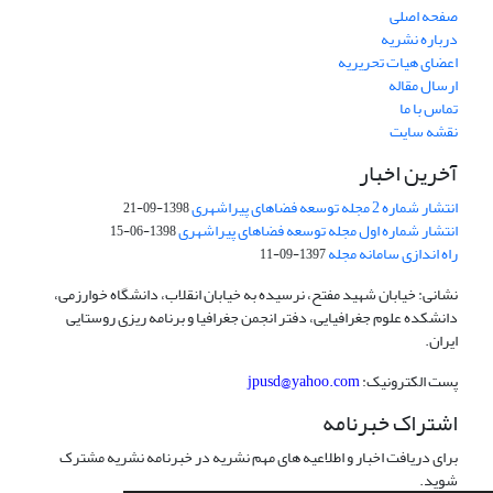
صفحه اصلی
درباره نشریه
اعضای هیات تحریریه
ارسال مقاله
تماس با ما
نقشه سایت
آخرین اخبار
انتشار شماره 2 مجله توسعه فضاهای پیراشهری
1398-09-21
انتشار شماره اول مجله توسعه فضاهای پیراشهری
1398-06-15
راه اندازی سامانه مجله
1397-09-11
نشانی: خیابان شهید مفتح، نرسیده به خیابان انقلاب، دانشگاه خوارزمی،
دانشکده علوم جغرافیایی، دفتر انجمن جغرافیا و برنامه ریزی روستایی
ایران.
پست الکترونیک:
jpusd@yahoo.com
اشتراک خبرنامه
برای دریافت اخبار و اطلاعیه های مهم نشریه در خبرنامه نشریه مشترک
شوید.