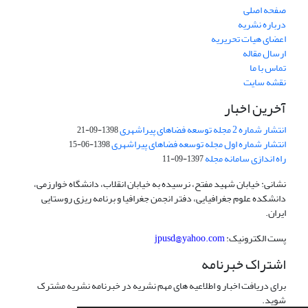
صفحه اصلی
درباره نشریه
اعضای هیات تحریریه
ارسال مقاله
تماس با ما
نقشه سایت
آخرین اخبار
انتشار شماره 2 مجله توسعه فضاهای پیراشهری
1398-09-21
انتشار شماره اول مجله توسعه فضاهای پیراشهری
1398-06-15
راه اندازی سامانه مجله
1397-09-11
نشانی: خیابان شهید مفتح، نرسیده به خیابان انقلاب، دانشگاه خوارزمی،
دانشکده علوم جغرافیایی، دفتر انجمن جغرافیا و برنامه ریزی روستایی
ایران.
پست الکترونیک:
jpusd@yahoo.com
اشتراک خبرنامه
برای دریافت اخبار و اطلاعیه های مهم نشریه در خبرنامه نشریه مشترک
شوید.