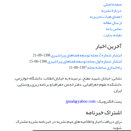
صفحه اصلی
درباره نشریه
اعضای هیات تحریریه
ارسال مقاله
تماس با ما
نقشه سایت
آخرین اخبار
انتشار شماره 2 مجله توسعه فضاهای پیراشهری
1398-09-21
انتشار شماره اول مجله توسعه فضاهای پیراشهری
1398-06-15
راه اندازی سامانه مجله
1397-09-11
نشانی: خیابان شهید مفتح، نرسیده به خیابان انقلاب، دانشگاه خوارزمی،
دانشکده علوم جغرافیایی، دفتر انجمن جغرافیا و برنامه ریزی روستایی
ایران.
پست الکترونیک:
jpusd@yahoo.com
اشتراک خبرنامه
برای دریافت اخبار و اطلاعیه های مهم نشریه در خبرنامه نشریه مشترک
شوید.