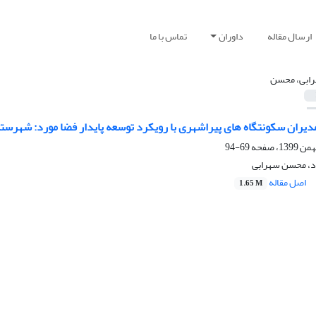
ارسال مقاله
داوران
تماس با ما
ابی، محسن
دیران سکونتگاه های پیراشهری با رویکرد توسعه پایدار فضا مورد: شهرست
69-94
اد، محسن سهرابی
اصل مقاله
1.65 M