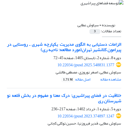
نویسنده =
سیاوش عطایی
تعداد مقالات:
3
الزامات دستیابی به الگوی مدیریت یکپارچه شهری ـ روستایی
در
پیرامون کلانشهر تهران
(مورد مطالعه: ناحیه ری)
دوره 8، شماره 2، تابستان 1405، صفحه
45-72
10.22034/jpusd.2025.548831.1377
سیاوش عطایی، اصغر نوروزی، مصطفی طالشی
مشاهده مقاله
اصل مقاله
1.71 M
خلاقیت در فضای پیراشهری: درک معنا و مفهوم در بخش قلعه نو
شهرستان ری
دوره 5، شماره 1، خرداد 1402، صفحه
217-236
10.22034/jpusd.2023.374897.1247
سیاوش عطایی، قدیر فیروزنیا، حسین توکلی کجانی