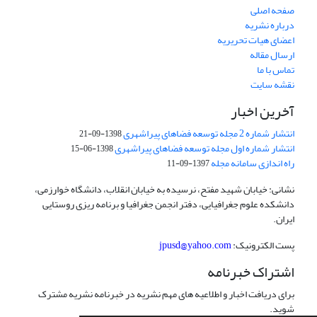
صفحه اصلی
درباره نشریه
اعضای هیات تحریریه
ارسال مقاله
تماس با ما
نقشه سایت
آخرین اخبار
انتشار شماره 2 مجله توسعه فضاهای پیراشهری
1398-09-21
انتشار شماره اول مجله توسعه فضاهای پیراشهری
1398-06-15
راه اندازی سامانه مجله
1397-09-11
نشانی: خیابان شهید مفتح، نرسیده به خیابان انقلاب، دانشگاه خوارزمی،
دانشکده علوم جغرافیایی، دفتر انجمن جغرافیا و برنامه ریزی روستایی
ایران.
پست الکترونیک:
jpusd@yahoo.com
اشتراک خبرنامه
برای دریافت اخبار و اطلاعیه های مهم نشریه در خبرنامه نشریه مشترک
شوید.