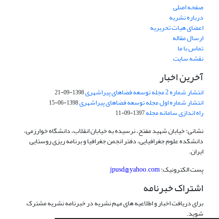
صفحه اصلی
درباره نشریه
اعضای هیات تحریریه
ارسال مقاله
تماس با ما
نقشه سایت
آخرین اخبار
انتشار شماره 2 مجله توسعه فضاهای پیراشهری
1398-09-21
انتشار شماره اول مجله توسعه فضاهای پیراشهری
1398-06-15
راه اندازی سامانه مجله
1397-09-11
نشانی: خیابان شهید مفتح، نرسیده به خیابان انقلاب، دانشگاه خوارزمی،
دانشکده علوم جغرافیایی، دفتر انجمن جغرافیا و برنامه ریزی روستایی
ایران.
پست الکترونیک:
jpusd@yahoo.com
اشتراک خبرنامه
برای دریافت اخبار و اطلاعیه های مهم نشریه در خبرنامه نشریه مشترک
شوید.