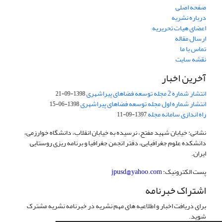
صفحه اصلی
درباره نشریه
اعضای هیات تحریریه
ارسال مقاله
تماس با ما
نقشه سایت
آخرین اخبار
انتشار شماره 2 مجله توسعه فضاهای پیراشهری
1398-09-21
انتشار شماره اول مجله توسعه فضاهای پیراشهری
1398-06-15
راه اندازی سامانه مجله
1397-09-11
نشانی: خیابان شهید مفتح، نرسیده به خیابان انقلاب، دانشگاه خوارزمی،
دانشکده علوم جغرافیایی، دفتر انجمن جغرافیا و برنامه ریزی روستایی
ایران.
پست الکترونیک:
jpusd@yahoo.com
اشتراک خبرنامه
برای دریافت اخبار و اطلاعیه های مهم نشریه در خبرنامه نشریه مشترک
شوید.