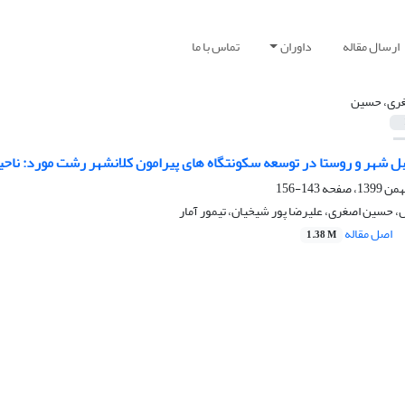
ارسال مقاله
داوران
تماس با ما
ری، حسین
بل شهر و روستا در توسعه سکونتگاه های پیرامون کلانشهر رشت مورد: ناحی
143-156
 حسین اصغری، علیرضا پور شیخیان، تیمور آمار
اصل مقاله
1.38 M