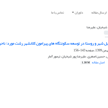
ارسال مقاله
داوران
تماس با ما
 شیخیان، علیرضا
بل شهر و روستا در توسعه سکونتگاه های پیرامون کلانشهر رشت مورد: ناحی
143-156
 حسین اصغری، علیرضا پور شیخیان، تیمور آمار
اصل مقاله
1.38 M