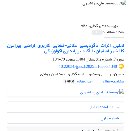
نویسنده =
بیگدلی، اعظم
تعداد مقالات:
1
تحلیل اثرات دگردیسی مکانی-فضایی کاربری اراضی پیرامون
کلانشهر اصفهان با تأکید بر پایداری اکولوژیکی
دوره 7، شماره 2، تابستان 1404، صفحه
79-104
10.22034/jpusd.2025.516306.1340
حسین طهماسبی مقدم، اعظم بیگدلی، محمد امین جوادی
مشاهده مقاله
اصل مقاله
2.68 M
مقالات آماده انتشار
شماره جاری
شماره‌های پیشین نشریه