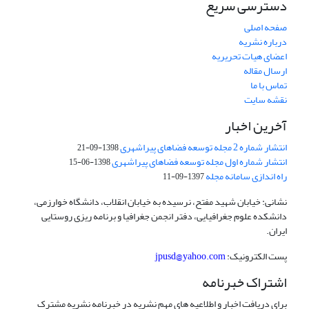
دسترسی سریع
صفحه اصلی
درباره نشریه
اعضای هیات تحریریه
ارسال مقاله
تماس با ما
نقشه سایت
آخرین اخبار
انتشار شماره 2 مجله توسعه فضاهای پیراشهری
1398-09-21
انتشار شماره اول مجله توسعه فضاهای پیراشهری
1398-06-15
راه اندازی سامانه مجله
1397-09-11
نشانی: خیابان شهید مفتح، نرسیده به خیابان انقلاب، دانشگاه خوارزمی،
دانشکده علوم جغرافیایی، دفتر انجمن جغرافیا و برنامه ریزی روستایی
ایران.
پست الکترونیک:
jpusd@yahoo.com
اشتراک خبرنامه
برای دریافت اخبار و اطلاعیه های مهم نشریه در خبرنامه نشریه مشترک