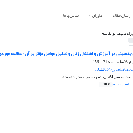
ارسال مقاله
داوران
تماس با ما
 زادفانید، ابوالقاسم
ی جنسیتی در آموزش و اشتغال زنان و تحلیل عوامل مؤثر بر آن (مطالعه مورد
131-156
10.22034/jpusd.2023.
فانید، محسن آقایاری هیر، سحر احمدزاده نقده
اصل مقاله
3.18 M