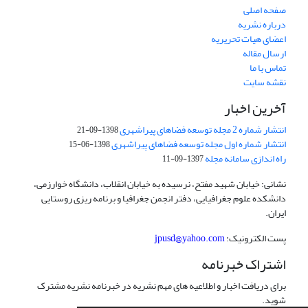
صفحه اصلی
درباره نشریه
اعضای هیات تحریریه
ارسال مقاله
تماس با ما
نقشه سایت
آخرین اخبار
انتشار شماره 2 مجله توسعه فضاهای پیراشهری
1398-09-21
انتشار شماره اول مجله توسعه فضاهای پیراشهری
1398-06-15
راه اندازی سامانه مجله
1397-09-11
نشانی: خیابان شهید مفتح، نرسیده به خیابان انقلاب، دانشگاه خوارزمی،
دانشکده علوم جغرافیایی، دفتر انجمن جغرافیا و برنامه ریزی روستایی
ایران.
پست الکترونیک:
jpusd@yahoo.com
اشتراک خبرنامه
برای دریافت اخبار و اطلاعیه های مهم نشریه در خبرنامه نشریه مشترک
شوید.