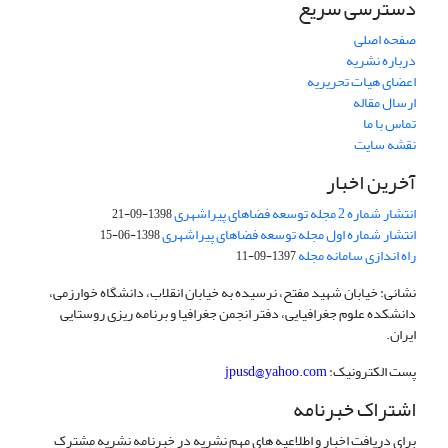
دسترسی سریع
صفحه اصلی
درباره نشریه
اعضای هیات تحریریه
ارسال مقاله
تماس با ما
نقشه سایت
آخرین اخبار
انتشار شماره 2 مجله توسعه فضاهای پیراشهری
1398-09-21
انتشار شماره اول مجله توسعه فضاهای پیراشهری
1398-06-15
راه اندازی سامانه مجله
1397-09-11
نشانی: خیابان شهید مفتح، نرسیده به خیابان انقلاب، دانشگاه خوارزمی،
دانشکده علوم جغرافیایی، دفتر انجمن جغرافیا و برنامه ریزی روستایی
ایران.
پست الکترونیک:
jpusd@yahoo.com
اشتراک خبرنامه
برای دریافت اخبار و اطلاعیه های مهم نشریه در خبرنامه نشریه مشترک