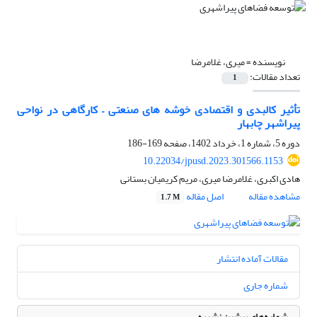
نویسنده =
میری، غلامرضا
تعداد مقالات:
1
تأثیر کالبدی و اقتصادی خوشه های صنعتی – کارگاهی در نواحی
پیراشهر چابهار
دوره 5، شماره 1، خرداد 1402، صفحه
169-186
10.22034/jpusd.2023.301566.1153
هادی اکبری، غلامرضا میری، مریم کریمیان بستانی
مشاهده مقاله
اصل مقاله
1.7 M
مقالات آماده انتشار
شماره جاری
شماره‌های پیشین نشریه