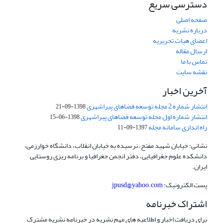
دسترسی سریع
صفحه اصلی
درباره نشریه
اعضای هیات تحریریه
ارسال مقاله
تماس با ما
نقشه سایت
آخرین اخبار
انتشار شماره 2 مجله توسعه فضاهای پیراشهری
1398-09-21
انتشار شماره اول مجله توسعه فضاهای پیراشهری
1398-06-15
راه اندازی سامانه مجله
1397-09-11
نشانی: خیابان شهید مفتح، نرسیده به خیابان انقلاب، دانشگاه خوارزمی،
دانشکده علوم جغرافیایی، دفتر انجمن جغرافیا و برنامه ریزی روستایی
ایران.
پست الکترونیک:
jpusd@yahoo.com
اشتراک خبرنامه
برای دریافت اخبار و اطلاعیه های مهم نشریه در خبرنامه نشریه مشترک