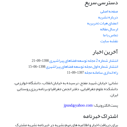
دسترسی سریع
صفحه اصلی
درباره نشریه
اعضای هیات تحریریه
ارسال مقاله
تماس با ما
نقشه سایت
آخرین اخبار
انتشار شماره 2 مجله توسعه فضاهای پیراشهری
1398-09-21
انتشار شماره اول مجله توسعه فضاهای پیراشهری
1398-06-15
راه اندازی سامانه مجله
1397-09-11
نشانی: خیابان شهید مفتح، نرسیده به خیابان انقلاب، دانشگاه خوارزمی،
دانشکده علوم جغرافیایی، دفتر انجمن جغرافیا و برنامه ریزی روستایی
ایران.
پست الکترونیک:
jpusd@yahoo.com
اشتراک خبرنامه
برای دریافت اخبار و اطلاعیه های مهم نشریه در خبرنامه نشریه مشترک