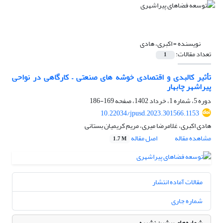
نویسنده =
اکبری، هادی
تعداد مقالات:
1
تأثیر کالبدی و اقتصادی خوشه های صنعتی – کارگاهی در نواحی
پیراشهر چابهار
دوره 5، شماره 1، خرداد 1402، صفحه
169-186
10.22034/jpusd.2023.301566.1153
هادی اکبری، غلامرضا میری، مریم کریمیان بستانی
مشاهده مقاله
اصل مقاله
1.7 M
مقالات آماده انتشار
شماره جاری
شماره‌های پیشین نشریه