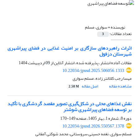
نویسنده =
سواری، مسلم
تعداد مقالات:
3
اثرات راهبردهای سازگاری بر امنیت غذایی در فضای پیراشهری
شهرستان دزفول
مقالات آماده انتشار، پذیرفته شده، انتشار آنلاین از
09 اردیبهشت 1404
10.22034/jpusd.2025.506056.1333
مهسا رجب کللانتر زاده، مسلم سواری
مشاهده مقاله
اصل مقاله
2.58 M
نقش غذاهای محلی در شکل‌گیری تصویر مقصد گردشگری با تأکید
بر توسعه فضاهای پیراشهری شوشتر
دوره 8، شماره 1، بهار 1405، صفحه
149-170
10.22034/jpusd.2026.550567.1378
مسلم سواری، نغمه حسینی سروستانی، محمد شوکتی آمقانی