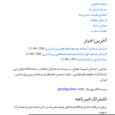
صفحه اصلی
درباره نشریه
اعضای هیات تحریریه
ارسال مقاله
تماس با ما
نقشه سایت
آخرین اخبار
انتشار شماره 2 مجله توسعه فضاهای پیراشهری
1398-09-21
انتشار شماره اول مجله توسعه فضاهای پیراشهری
1398-06-15
راه اندازی سامانه مجله
1397-09-11
نشانی: خیابان شهید مفتح، نرسیده به خیابان انقلاب، دانشگاه خوارزمی،
دانشکده علوم جغرافیایی، دفتر انجمن جغرافیا و برنامه ریزی روستایی
ایران.
پست الکترونیک:
jpusd@yahoo.com
اشتراک خبرنامه
برای دریافت اخبار و اطلاعیه های مهم نشریه در خبرنامه نشریه مشترک
شوید.