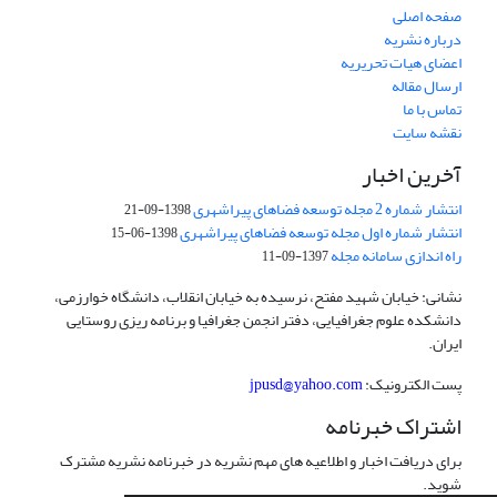
صفحه اصلی
درباره نشریه
اعضای هیات تحریریه
ارسال مقاله
تماس با ما
نقشه سایت
آخرین اخبار
انتشار شماره 2 مجله توسعه فضاهای پیراشهری
1398-09-21
انتشار شماره اول مجله توسعه فضاهای پیراشهری
1398-06-15
راه اندازی سامانه مجله
1397-09-11
نشانی: خیابان شهید مفتح، نرسیده به خیابان انقلاب، دانشگاه خوارزمی،
دانشکده علوم جغرافیایی، دفتر انجمن جغرافیا و برنامه ریزی روستایی
ایران.
پست الکترونیک:
jpusd@yahoo.com
اشتراک خبرنامه
برای دریافت اخبار و اطلاعیه های مهم نشریه در خبرنامه نشریه مشترک
شوید.