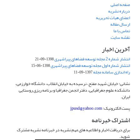
صفحه اصلی
درباره نشریه
اعضای هیات تحریریه
ارسال مقاله
تماس با ما
نقشه سایت
آخرین اخبار
انتشار شماره 2 مجله توسعه فضاهای پیراشهری
1398-09-21
انتشار شماره اول مجله توسعه فضاهای پیراشهری
1398-06-15
راه اندازی سامانه مجله
1397-09-11
نشانی: خیابان شهید مفتح، نرسیده به خیابان انقلاب، دانشگاه خوارزمی،
دانشکده علوم جغرافیایی، دفتر انجمن جغرافیا و برنامه ریزی روستایی
ایران.
پست الکترونیک:
jpusd@yahoo.com
اشتراک خبرنامه
برای دریافت اخبار و اطلاعیه های مهم نشریه در خبرنامه نشریه مشترک
شوید.