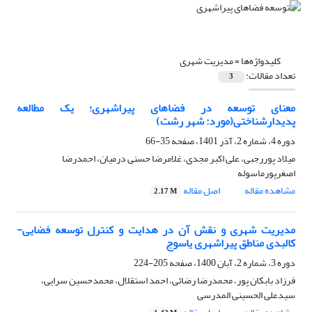
کلیدواژه‌ها =
مدیریت شهری
تعداد مقالات:
3
معنای توسعه در فضاهای پیراشهری؛ یک مطالعه
پدیدارشناختی(مورد: شهر رشت)
دوره 4، شماره 2، آذر 1401، صفحه
35-66
میلاد پوررجبی، علی اکبر مجدی، غلامرضا حسنی درمیان، احمدرضا
اصغرپورماسوله
مشاهده مقاله
اصل مقاله
2.17 M
مدیریت شهری و نقش آن در هدایت و کنترل توسعه فضایی-
کالبدی مناطق پیراشهری یاسوج
دوره 3، شماره 2، آبان 1400، صفحه
205-224
فرزاد بابکان پور، محمدرضا رضائی، احمد استقلال، محمدحسین سرایی،
سیدعلی الحسینی المدرسی