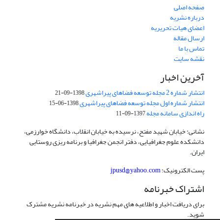
صفحه اصلی
درباره نشریه
اعضای هیات تحریریه
ارسال مقاله
تماس با ما
نقشه سایت
آخرین اخبار
انتشار شماره 2 مجله توسعه فضاهای پیراشهری
1398-09-21
انتشار شماره اول مجله توسعه فضاهای پیراشهری
1398-06-15
راه اندازی سامانه مجله
1397-09-11
نشانی: خیابان شهید مفتح، نرسیده به خیابان انقلاب، دانشگاه خوارزمی،
دانشکده علوم جغرافیایی، دفتر انجمن جغرافیا و برنامه ریزی روستایی
ایران.
پست الکترونیک:
jpusd@yahoo.com
اشتراک خبرنامه
برای دریافت اخبار و اطلاعیه های مهم نشریه در خبرنامه نشریه مشترک
شوید.