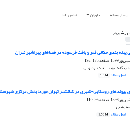
ارسال مقاله
داوران
تماس با ما
هر شهریار
 پهنه بندی مکانی فقر و بافت فرسوده در فضاهای پیراشهر تهران
175-192
د زنگانه، نوید سعیدی رضوانی
اصل مقاله
1.8 M
 پیوندهای روستایی-شهری در کلانشهر تهران مورد: بخش مرکزی شهرستا
95-110
مه رفیعی
اصل مقاله
1.58 M