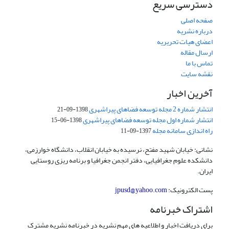
دسترسی سریع
صفحه اصلی
درباره نشریه
اعضای هیات تحریریه
ارسال مقاله
تماس با ما
نقشه سایت
آخرین اخبار
انتشار شماره 2 مجله توسعه فضاهای پیراشهری
1398-09-21
انتشار شماره اول مجله توسعه فضاهای پیراشهری
1398-06-15
راه اندازی سامانه مجله
1397-09-11
نشانی: خیابان شهید مفتح، نرسیده به خیابان انقلاب، دانشگاه خوارزمی،
دانشکده علوم جغرافیایی، دفتر انجمن جغرافیا و برنامه ریزی روستایی
ایران.
پست الکترونیک:
jpusd@yahoo.com
اشتراک خبرنامه
برای دریافت اخبار و اطلاعیه های مهم نشریه در خبرنامه نشریه مشترک