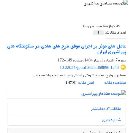
کلیدواژه‌ها =
محیط روستا
تعداد مقالات:
1
عامل‏ های موثر بر اجرای موفق طرح‏‏ های هادی در سکونتگاه‏ های
پیراشهری ایران
دوره 7، شماره 1، بهار 1404، صفحه
149-172
10.22034/jpusd.2025.368896.1243
مسلم سواری، محمد شوکتی آمقانی، سید محمد جواد سبحانی
مشاهده مقاله
اصل مقاله
1.47 M
مقالات آماده انتشار
شماره جاری
شماره‌های پیشین نشریه