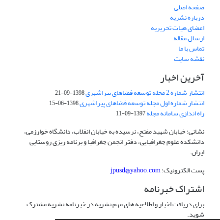
صفحه اصلی
درباره نشریه
اعضای هیات تحریریه
ارسال مقاله
تماس با ما
نقشه سایت
آخرین اخبار
انتشار شماره 2 مجله توسعه فضاهای پیراشهری
1398-09-21
انتشار شماره اول مجله توسعه فضاهای پیراشهری
1398-06-15
راه اندازی سامانه مجله
1397-09-11
نشانی: خیابان شهید مفتح، نرسیده به خیابان انقلاب، دانشگاه خوارزمی،
دانشکده علوم جغرافیایی، دفتر انجمن جغرافیا و برنامه ریزی روستایی
ایران.
پست الکترونیک:
jpusd@yahoo.com
اشتراک خبرنامه
برای دریافت اخبار و اطلاعیه های مهم نشریه در خبرنامه نشریه مشترک
شوید.