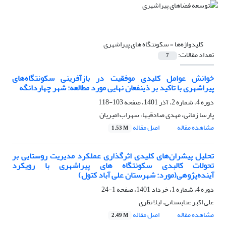
کلیدواژه‌ها =
سکونتگاه های پیراشهری
تعداد مقالات:
7
خوانش عوامل کلیدی موفقیت در باز‌آفرینی سکونتگاه‌های
پیراشهری با تاکید بر ذینفعان نهایی مورد مطالعه: شهر چهاردانگه
دوره 4، شماره 2، آذر 1401، صفحه
103-118
پارسا زمانی، مهدی صادقیها، سهراب امیریان
مشاهده مقاله
اصل مقاله
1.53 M
تحلیل پیشران‌های کلیدی اثرگذاری عملکرد مدیریت روستایی بر
تحولات کالبدی سکونتگاه های پیراشهری با رویکرد
آینده‌پژوهی(مورد: شهرستان علی آباد کتول)
دوره 4، شماره 1، خرداد 1401، صفحه
1-24
علی اکبر عنابستانی، لیلا نظری
مشاهده مقاله
اصل مقاله
2.49 M