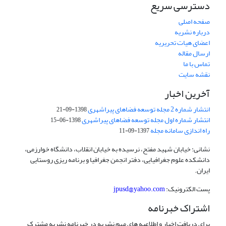
دسترسی سریع
صفحه اصلی
درباره نشریه
اعضای هیات تحریریه
ارسال مقاله
تماس با ما
نقشه سایت
آخرین اخبار
انتشار شماره 2 مجله توسعه فضاهای پیراشهری
1398-09-21
انتشار شماره اول مجله توسعه فضاهای پیراشهری
1398-06-15
راه اندازی سامانه مجله
1397-09-11
نشانی: خیابان شهید مفتح، نرسیده به خیابان انقلاب، دانشگاه خوارزمی،
دانشکده علوم جغرافیایی، دفتر انجمن جغرافیا و برنامه ریزی روستایی
ایران.
پست الکترونیک:
jpusd@yahoo.com
اشتراک خبرنامه
برای دریافت اخبار و اطلاعیه های مهم نشریه در خبرنامه نشریه مشترک