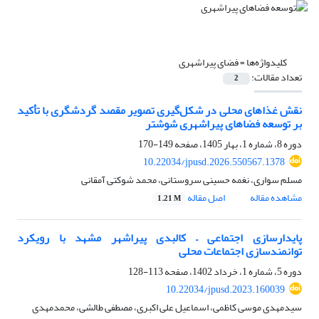
کلیدواژه‌ها =
فضای پیراشهری
تعداد مقالات:
2
نقش غذاهای محلی در شکل‌گیری تصویر مقصد گردشگری با تأکید
بر توسعه فضاهای پیراشهری شوشتر
دوره 8، شماره 1، بهار 1405، صفحه
149-170
10.22034/jpusd.2026.550567.1378
مسلم سواری، نغمه حسینی سروستانی، محمد شوکتی آمقانی
مشاهده مقاله
اصل مقاله
1.21 M
پایدارسازی اجتماعی – کالبدی پیراشهر مشهد با رویکرد
توانمندسازی اجتماعات محلی
دوره 5، شماره 1، خرداد 1402، صفحه
113-128
10.22034/jpusd.2023.160039
سیدمهدی موسی کاظمی، اسماعیل علی اکبری، مصطفی طالشی، محمدمهدی