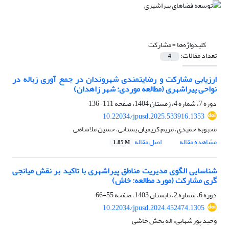
کلیدواژه‌ها =
مشارکت
تعداد مقالات:
4
ارزیابی مشارکت و رضایتمندی شهروندان در جمع آوری زباله در
نواحی پیراشهری (مطالعه موردی: شهر زاهدان)
دوره 7، شماره 4، زمستان 1404، صفحه
111-136
10.22034/jpusd.2025.533916.1353
محبوبه حمیدی، مریم کریمیان بستانی، حسین ملاشاهی
مشاهده مقاله
اصل مقاله
1.85 M
شناسایی الگوی مدیریت مناطق پیراشهری با تاکید بر نقش میانجی
گری مشارکت (مورد مطالعه: خاش)
دوره 6، شماره 2، تابستان 1403، صفحه
55-66
10.22034/jpusd.2024.452474.1305
وحید پورشهابی، اله بخش خاشی