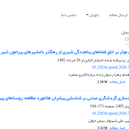
ارسال مقاله
داوران
تماس با ما
نجان
ی موثر بر خلق فضاهای پناهندگی شهری از رهگذر باغشهرهای پیرامون شهر 
ر، پذیرفته شده، انتشار آنلاین از
26 خرداد 1405
10.22034/jpusd.2026.
، زهرا رسول زاده، بهاره اکبری منفرد
اصل مقاله
2.38 M
دسازی گردشگری مبتنی بر شناسایی پیشران ها(مورد مطالعه: روستاهای پی
171-194
10.22034/jpusd.2026.
، علی شهنواز، بهمن جوان
اصل مقاله
1.32 M