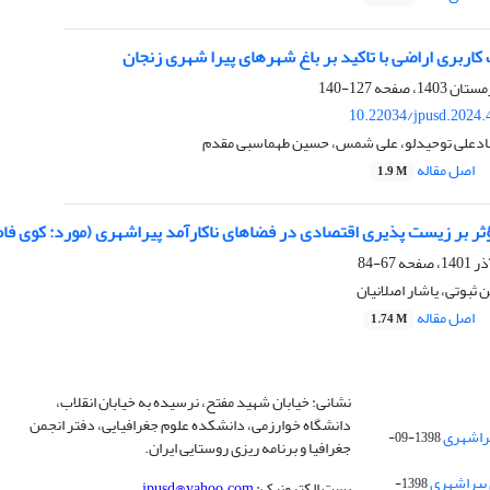
اربری اراضی با تاکید بر باغ شهرهای پیرا شهری زنجان
127-140
10.22034/jpusd.2024.
ادعلی توحیدلو، علی شمس، حسین طهماسبی مقدم
اصل مقاله
1.9 M
ؤثر بر زیست پذیری اقتصادی در فضاهای ناکارآمد پیراشهری (مورد: کوی فا
67-84
 ثبوتی، یاشار اصلانیان
اصل مقاله
1.74 M
نشانی: خیابان شهید مفتح، نرسیده به خیابان انقلاب،
دانشگاه خوارزمی، دانشکده علوم جغرافیایی، دفتر انجمن
1398-09-
جغرافیا و برنامه ریزی روستایی ایران.
 پیراشهری
1398-
پست الکترونیک:
jpusd@yahoo.com