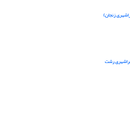
راشهری زنجان)
پیراشهری رشت