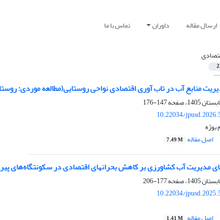
ارسال مقاله
داوران
تماس با ما
تصادی
2
ریت منابع­ آب در تاب ­آوری ­اقتصادی نواحی­ روستایی
(مطالعه موردی: روستا
147-176
10.22034/jpusd.2026.
 بوژه
اصل مقاله
7.49 M
ی مدیریت آب کشاورزی بر کاهش بحران­های اقتصادی در سکونتگاه‌های پی
177-206
10.22034/jpusd.2025.
اصل مقاله
1.41 M