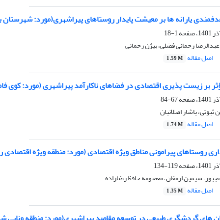
مندی یارانه ها بر معیشت پایدار روستاهای پیراشهری(مورد: شهرستان ب
1-18
بدالرضا رحمانی فضلی، بیژن رحمانی
اصل مقاله
1.59 M
ؤثر بر زیست پذیری اقتصادی در فضاهای ناکارآمد پیراشهری (مورد: کوی فا
67-84
 ثبوتی، یاشار اصلانیان
اصل مقاله
1.74 M
داری روستاهای پیرامونی مناطق ویژه اقتصادی (مورد: منطقه ویژه اقتصادی 
119-134
جبور، سیمین ارمغان، معصومه حافظ رضازاده
اصل مقاله
1.35 M
یان های گردشگری طبیعی در توسعه مقاصد پیراشهری(مورد: منطقه ونایی ش