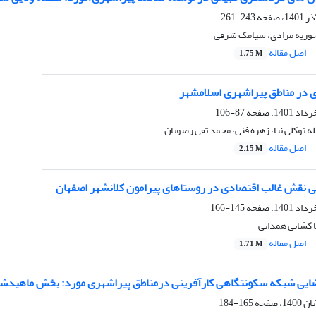
243-261
حوریه مرادی، سیامک شرفی
اصل مقاله
1.75 M
ی در مناطق پیراشهری اسلامشهر
87-106
ه توکلی نیا، زهره فنی، محمد تقی رضویان
اصل مقاله
2.15 M
 نقش غالب اقتصادی در روستاهای پیرامون کلانشهر اصفهان
145-166
ا کشانی همدانی
اصل مقاله
1.71 M
ایی شبکه سکونتگاهی کارآفرینی درمناطق پیراشهری مورد: بخش ماهیدش
165-184