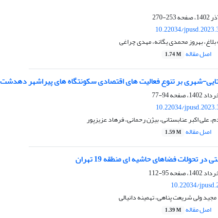
253-270
10.22034/jpusd.2023.
لاغ، بهروز محمدی یگانه، مهدی چراغی
اصل مقاله
1.74 M
ستایی-شهری بر تنوع فعالیت های اقتصادی سکونتگاه های پیراشهر دهدشت
94-77
10.22034/jpusd.2023.
علی اکبر عنابستانی، بیژن رحمانی، فرهاد عزیزپور
اصل مقاله
1.59 M
در تحولات فضاهای حاشیه ای منطقه 19 تهران
95-112
10.22034/jpusd.
مجید ولی شریعت پناهی، تهمینه دانیالی
اصل مقاله
1.39 M