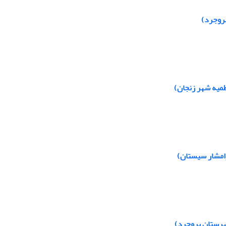
روجرد)
طمیه شهر زنجان)
رامشار سیستان)
هرستان بروجرد)