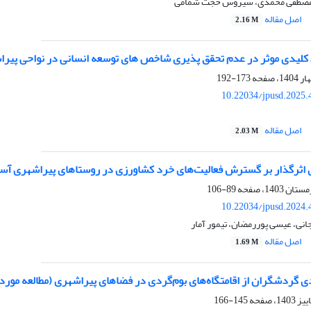
 مصطفی محمدی، سیروس حجت شمامی
اصل مقاله
2.16 M
کلیدی موثر در عدم تحقق پذیری شاخص های توسعه انسانی در نواحی پیراش
173-192
10.22034/jpusd.2025.
اصل مقاله
2.03 M
ی اثرگذار بر گسترش فعالیت‌های خرد کشاورزی در روستاهای پیراشهری آست
89-106
10.22034/jpusd.2024.
انی، عیسی پوررمضان، تیمور آمار
اصل مقاله
1.69 M
ی گردشگران از اقامتگاه‌های بوم‌گردی در فضاهای پیراشهری (مطالعه مور
145-166