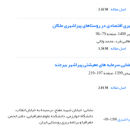
اصل مقاله
1.42 M
ری اقتصادی در روستاهای پیراشهری ملکان
79-96
البی فرد، محمد ولائی
اصل مقاله
1.56 M
فضایی سرمایه های معیشتی پیراشهر بیرجند
197-219
اصل مقاله
2.01 M
نشانی: خیابان شهید مفتح، نرسیده به خیابان انقلاب،
دانشگاه خوارزمی، دانشکده علوم جغرافیایی، دفتر انجمن
1398-09-
جغرافیا و برنامه ریزی روستایی ایران.