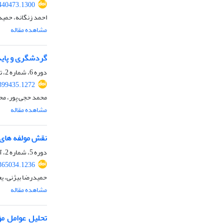
440473.1300
احمد زنگانه، حمید
مشاهده مقاله
گردشگری و پاید
دوره 6، شماره 2، تابستان 1403، صفحه
399435.1272
محمد حجی پور، مح
مشاهده مقاله
نقش مولفه های 
دوره 5، شماره 2، آذر 1402، صفحه
365034.1236
حمیدرضا بیژنی، یع
مشاهده مقاله
تحلیل عوامل مؤث