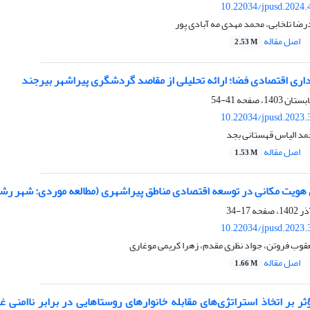
10.22034/jpusd.2024.
رضا تلخابی، محمد مهدی مه آبادی پور
اصل مقاله
2.53 M
اری اقتصادی فضا؛ ارائه تحلیلی از مقاصد گردشگری پیراشهر بیرجند
41-54
10.22034/jpusd.2023.
مد الیاس قهستانی بجد
اصل مقاله
1.53 M
هویت مکانی در توسعه اقتصادی مناطق پیراشهری (مطالعه موردی: شهر رش
17-34
10.22034/jpusd.2023.
قوب فروتن، جواد نظری مقدم، زهرا کریمی موغاری
اصل مقاله
1.66 M
ر بر اتخاذ استراتژی‌های مقابله خانوارهای روستاهایی در برابر ناامنی 