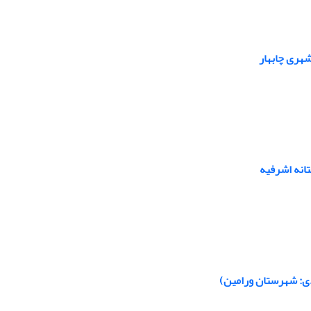
هری چابهار
انه اشرفیه
دی: شهرستان ورامین)