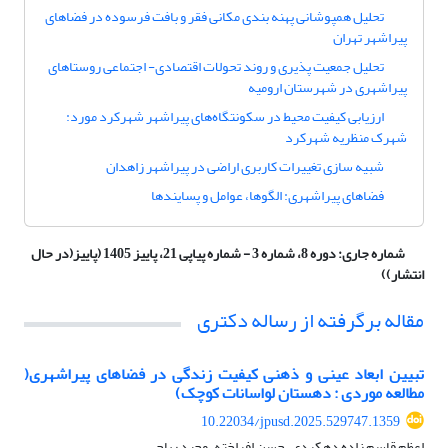
تحلیل همپوشانی پهنه بندی مکانی فقر و بافت فرسوده در فضاهای
پیراشهر تهران
تحلیل جمعیت پذیری و روند تحولات اقتصادی- اجتماعی روستاهای
پیراشهری در شهرستان ارومیه
ارزیابی کیفیت محیط در سکونتگاه‌های پیراشهر شهرکرد مورد:
شهرک منظریه شهرکرد
شبیه سازی تغییرات کاربری اراضی در پیراشهر زاهدان
فضاهای پیراشهری: الگوها، عوامل و پسایندها
شماره جاری:
دوره 8، شماره 3 - شماره پیاپی 21، پاییز 1405 (پاییز(در حال
انتشار))
مقاله برگرفته از رساله دکتری
تبیین ابعاد عینی و ذهنی کیفیت زندگی در فضاهای پیراشهری(
مطالعه موردی : دهستان لواسانات کوچک)
10.22034/jpusd.2025.529747.1359
اعظم قاسم زاده دهکردی، حسن افراخته، وحید ریاحی