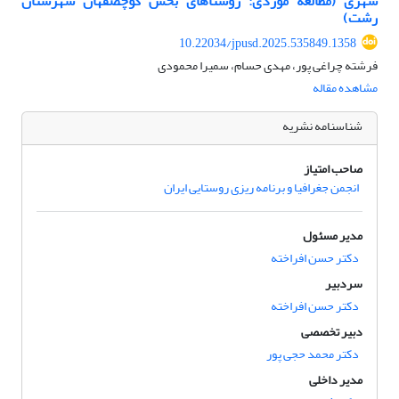
شهری (مطالعه موردی: روستاهای بخش کوچصفهان شهرستان
رشت)
10.22034/jpusd.2025.535849.1358
فرشته چراغی پور، مهدی حسام، سمیرا محمودی
مشاهده مقاله
شناسنامه نشریه
صاحب امتیاز
انجمن جغرافیا و برنامه ریزی روستایی ایران
مدیر مسئول
دکتر حسن افراخته
سردبیر
دکتر حسن افراخته
دبیر تخصصی
دکتر محمد حجی پور
مدیر داخلی