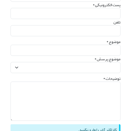
پست الکترونیکی *
تلفن
موضوع *
موضوع پرسش *
توضیحات *
کاراکتر آخر را وارد نکنید.